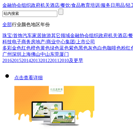
金融
协会组织
政府机关
酒店/餐饮/食品
教育培训/服务
日用品/轻
全部
行业
颜色
地区
年份
珠宝/首饰
汽车
家居
旅游
其它领域
金融
协会组织
政府机关
酒店/餐
科技
电子商务
房地产/商业中心
集团/上市公司
多彩
金色
红色
橙色
黄色
绿色
蓝色
紫色
黑色
灰色
白色
咖啡色
粉红
广州
深圳
上海
佛山
中山
东莞
厦门
2016
2015
2014
2013
2012
2011
2010及更早
点击查看详细